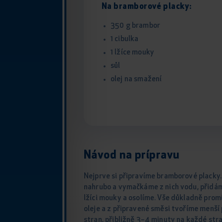
Na bramborové placky:
350 g brambor
1 cibulka
1 lžíce mouky
sůl
olej na smažení
Návod na prípravu
Nejprve si připravíme bramborové plack
nahrubo a vymačkáme z nich vodu, přidáme
lžíci mouky a osolíme. Vše důkladně pro
oleje a z připravené směsi tvoříme menší
stran, přibližně 3–4 minuty na každé str