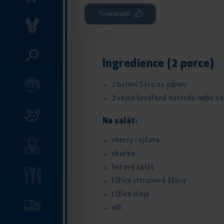
To sa mi páči
Ingredience (2 porce)
2 balení Sýru na pánev
2 vejce (uvařená natvrdo nebo za
Na salát:
cherry rajčata
okurka
listový salát
1 lžíce citronové šťávy
1 lžíce oleje
sůl