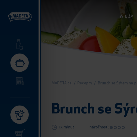
O NÁS
MADETA.cz
/
Recepty
/
Brunch se Sýrem na p
Brunch se Sý
15 minut
náročnosť: