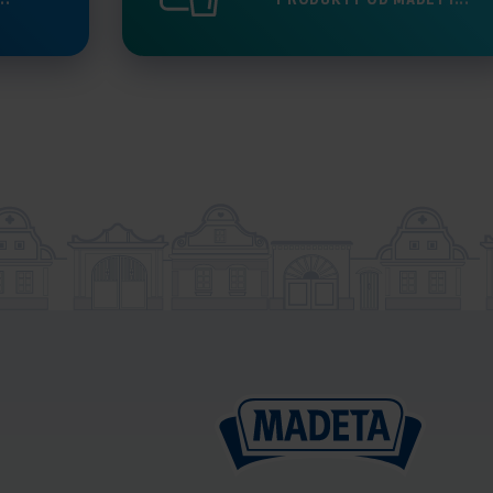
..
PRODUKTY OD MADETY...