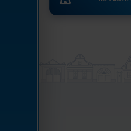
VIAC O MADETĚ.