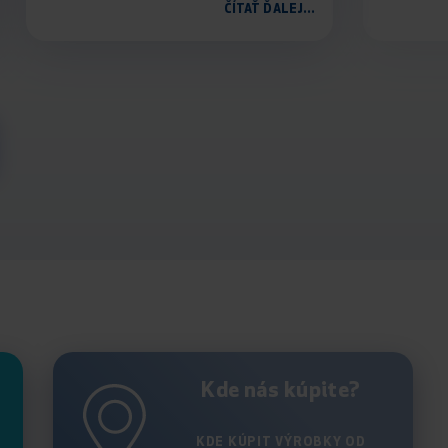
ČÍTAŤ ĎALEJ...
Kde nás kúpite?
KDE KÚPIT VÝROBKY OD