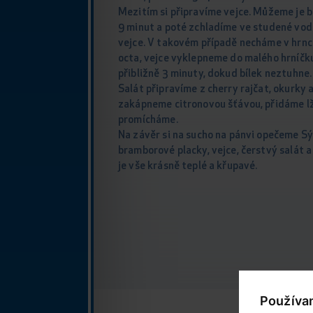
Mezitím si připravíme vejce. Můžeme je b
9 minut a poté zchladíme ve studené vodě
vejce. V takovém případě necháme v hrnc
octa, vejce vyklepneme do malého hrníčku
přibližně 3 minuty, dokud bílek neztuhne.
Salát připravíme z cherry rajčat, okurky 
zakápneme citronovou šťávou, přidáme lží
promícháme.
Na závěr si na sucho na pánvi opečeme Sýr
bramborové placky, vejce, čerstvý salát 
je vše krásně teplé a křupavé.
Používa