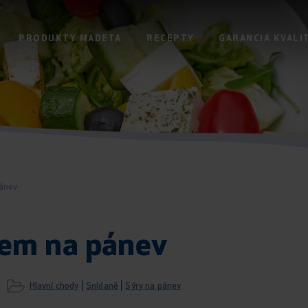
PRODUKTY MADETA
RECEPTY
GARANCIA KVALI
ánev
rem na pánev
|
|
Hlavní chody
Snídaně
Sýry na pánev