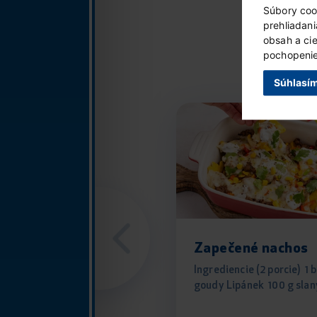
Súbory coo
prehliadan
obsah a ci
pochopenie 
Súhlasí
Zapečené nachos
Ingrediencie (2 porcie) 1 
goudy Lipánek 100 g slaný