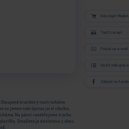
Kde kúpiť Madet
Tlačiť recept
Poslať na e-mail
Uložiť nákupný 
Zdielať na Face
y. Oloupané brambory nastrouháme
 na jemno nakrájenou jarní cibulku,
mícháme. Na pánvi rozehřejeme trochu
 placičky. Smažíme je dozlatova z obou
aně.