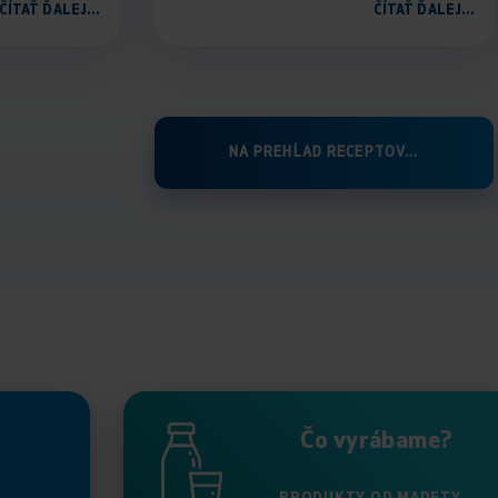
ČÍTAŤ ĎALEJ...
ČÍTAŤ ĎALEJ...
NA PREHĹAD RECEPTOV...
Čo vyrábame?