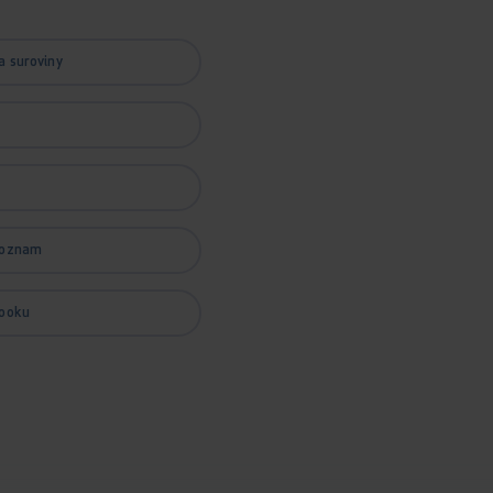
a suroviny
zoznam
booku