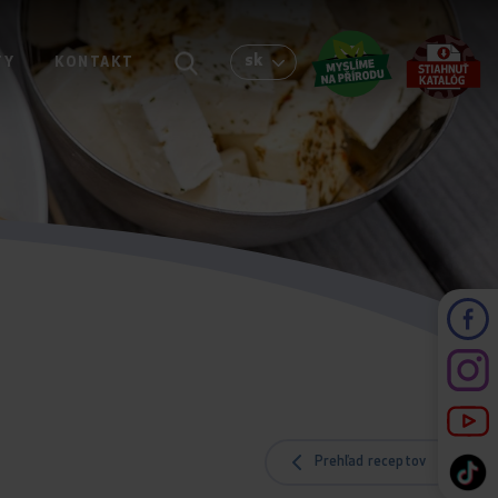
sk
TY
KONTAKT
Prehľad receptov