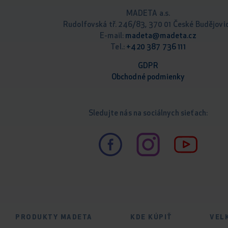
MADETA a.s.
Rudolfovská tř. 246/83, 370 01 České Budějovi
E-mail:
madeta@madeta.cz
Tel.:
+420 387 736 111
GDPR
Obchodné podm
ienky
Sledujte nás na sociálnych sieťach:
PRODUKTY MADETA
KDE KÚPIŤ
VEL