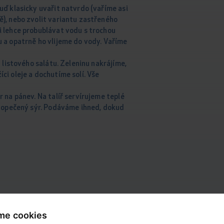
uď klasicky uvařit natvrdo (vaříme asi
), nebo zvolit variantu zastřeného
i lehce probublávat vodu s trochou
 a opatrně ho vlijeme do vody. Vaříme
a listového salátu. Zeleninu nakrájíme,
ci oleje a dochutíme solí. Vše
 na pánev. Na talíř servírujeme teplé
a opečený sýr. Podáváme ihned, dokud
me cookies