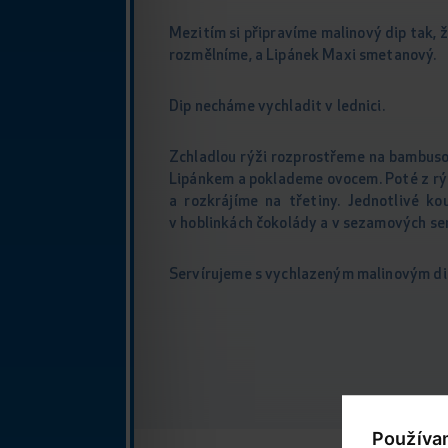
Mezitím si připravíme malinový dip tak, 
rozmělníme, a Lipánek Maxi smetanový.
Dip necháme vychladit v lednici.
Zchladlou rýži rozprostřeme na bambuso
Lipánkem a poklademe ovocem. Poté z rý
a rozkrájíme na třetiny. Jednotlivé ko
v hoblinkách čokolády a v sezamových se
Servírujeme s vychlazeným malinovým d
Používa