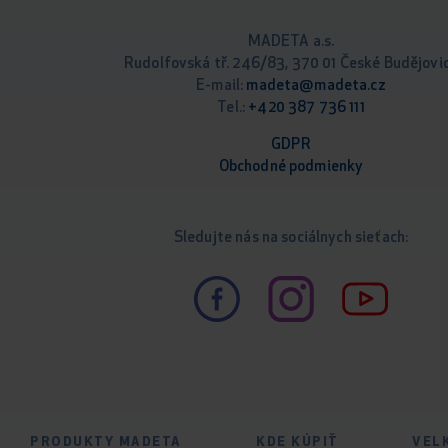
MADETA a.s.
Rudolfovská tř. 246/83, 370 01 České Budějovi
E-mail:
madeta@madeta.cz
Tel.:
+420 387 736 111
GDPR
Obchodné podm
ienky
Sledujte nás na sociálnych sieťach:
PRODUKTY MADETA
KDE KÚPIŤ
VEL