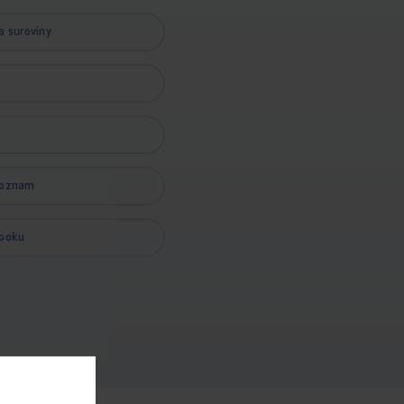
a suroviny
zoznam
booku