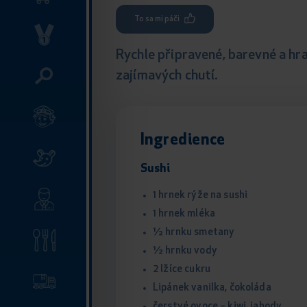
To sa mi páči
Rychle připravené, barevné a hr
zajímavých chutí.
Ingredience
Sushi
1 hrnek rýže na sushi
1 hrnek mléka
½ hrnku smetany
½ hrnku vody
2 lžíce cukru
Lipánek vanilka, čokoláda
čerstvé ovoce – kiwi, jahody