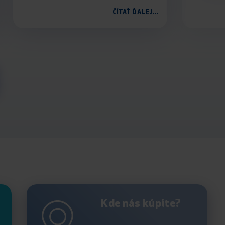
ČÍTAŤ ĎALEJ...
Kde nás kúpite?