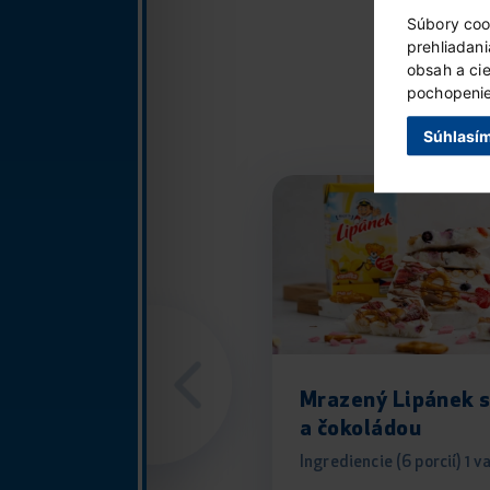
Súbory coo
prehliadan
obsah a ci
pochopenie 
Súhlasí
Mrazený Lipánek 
a čokoládou
Ingrediencie (6 porcií) 1 va