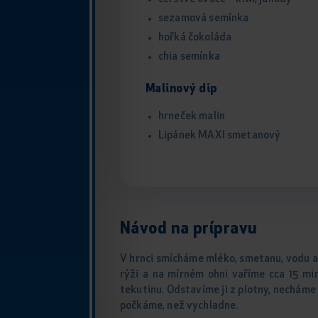
sezamová semínka
hořká čokoláda
chia semínka
Malinový dip
hrneček malin
Lipánek MAXI smetanový
Návod na prípravu
V hrnci smícháme mléko, smetanu, vodu a
rýži a na mírném ohni vaříme cca 15 mi
tekutinu. Odstavíme ji z plotny, necháme
počkáme, než vychladne.