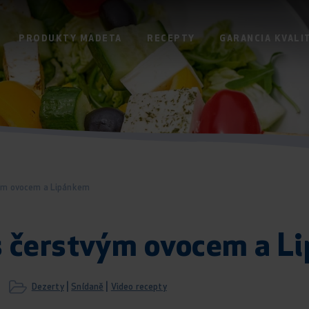
PRODUKTY MADETA
RECEPTY
GARANCIA KVALI
vým ovocem a Lipánkem
s čerstvým ovocem a 
|
|
Dezerty
Snídaně
Video recepty