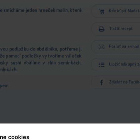
že smícháme jeden hrneček malin, které
Kde kúpiť Madet
Tlačiť recept
Poslať na e-mail
vou podložku do obdélníku, potřeme ji
že pomocí podložky vytvoříme váleček
usky sushi obalíme v chia semínkách,
Uložiť nákupný 
mínkách.
Zdielať na Face
ipem.
me cookies