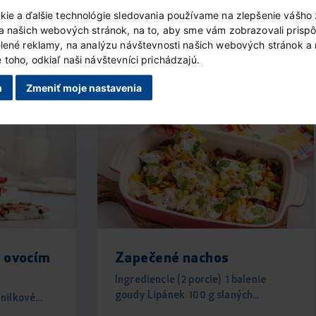
kie a ďalšie technológie sledovania používame na zlepšenie vášho 
ia našich webových stránok, na to, aby sme vám zobrazovali prisp
elené reklamy, na analýzu návštevnosti našich webových stránok a
toho, odkiaľ naši návštevníci prichádzajú.
Podobné recepty
m
Zmeniť moje nastavenia
s ovocím
Zapečené nachos
Ingrediencie (2 porcie) 1 balenie
goudy Lipánek 100 g slaných...
nilkové...