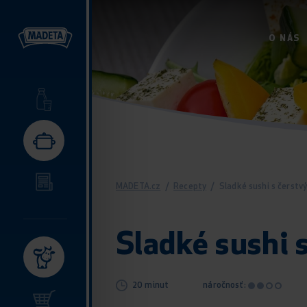
O NÁS
MADETA.cz
/
Recepty
/
Sladké sushi s čerst
Sladké sushi 
20 minut
náročnosť: