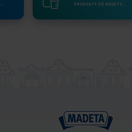
..
PRODUKTY OD MADETY...