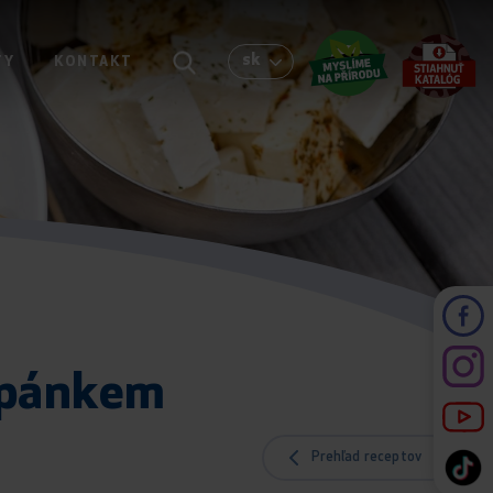
sk
TY
KONTAKT
Lipánkem
Prehľad receptov