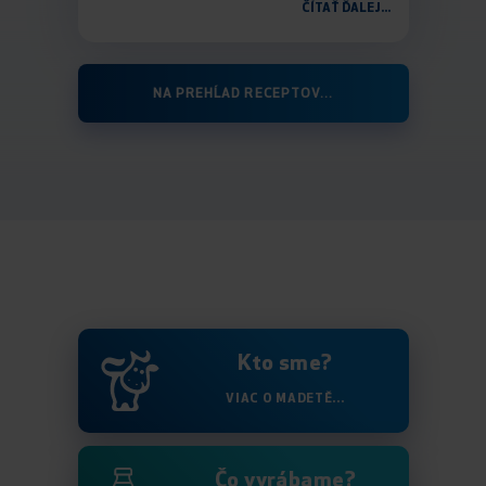
ČÍTAŤ ĎALEJ...
NA PREHĹAD RECEPTOV...
Kto sme?
VIAC O MADETĚ...
Čo vyrábame?