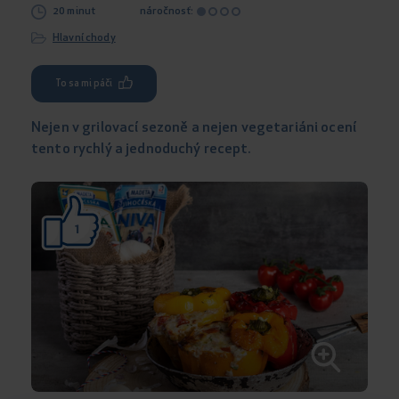
20 minut
náročnosť:
Hlavní chody
To sa mi páči
Nejen v grilovací sezoně a nejen vegetariáni ocení
tento rychlý a jednoduchý recept.
1