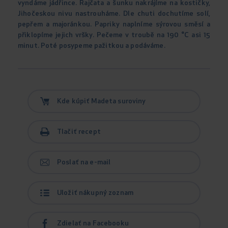
vyndáme jádřince. Rajčata a šunku nakrájíme na kostičky,
Jihočeskou nivu nastrouháme. Dle chuti dochutíme solí,
pepřem a majoránkou. Papriky naplníme sýrovou směsí a
přiklopíme jejich vršky. Pečeme v troubě na 190 °C asi 15
minut. Poté posypeme pažitkou a podáváme.
Kde kúpiť Madeta suroviny
Tlačiť recept
Poslať na e-mail
Uložiť nákupný zoznam
Zdielať na Facebooku