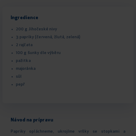
Ingredience
200 g Jihočeské nivy
3 papriky (červená, žlutá, zelená)
2 rajčata
100 g šunky dle výběru
pažitka
majoránka
sůl
pepř
Návod na prípravu
Papriky opláchneme, ukrojíme vršky se stopkami a