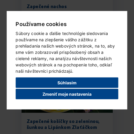
Zapečené nachos
Ingrediencie (2 porcie) 1 balenie goudy
Lipánek 100 g slaných tortilla...
Používame cookies
Súbory cookie a ďalšie technológie sledovania
používame na zlepšenie vášho zážitku z
ČÍTAŤ ĎALEJ...
prehliadania našich webových stránok, na to, aby
sme vám zobrazovali prispôsobený obsah a
cielené reklamy, na analýzu návštevnosti našich
webových stránok a na pochopenie toho, odkiaľ
naši návštevníci prichádzajú.
Súhlasím
Zmeniť moje nastavenia
Zapečené košíčky so zeleninou,
šunkou a Lipánkom Zlaťáčkom