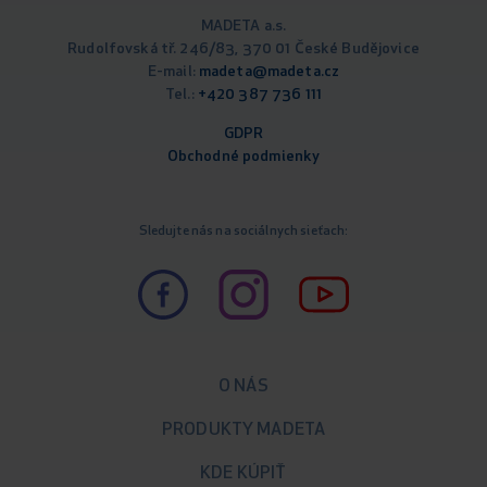
MADETA a.s.
Rudolfovská tř. 246/83, 370 01 České Budějovice
E-mail:
madeta@madeta.cz
Tel.:
+420 387 736 111
GDPR
Obchodné podm
ienky
Sledujte nás na sociálnych sieťach:
O NÁS
PRODUKTY MADETA
KDE KÚPIŤ