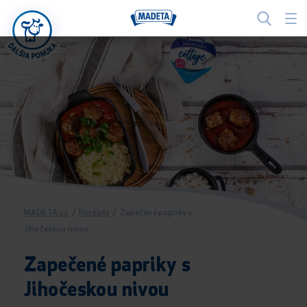
MADETA.cz
/
Recepty
/
Zapečené papriky s
Jihočeskou nivou
Zapečené papriky s
Jihočeskou nivou