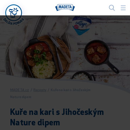
MADETA.cz
/
Recepty
/
Kuře na kari s Jihočeským
Nature dipem
Kuře na kari s Jihočeským
Nature dipem