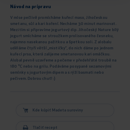
Návod na prípravu
V míse pečlivě promícháme kuřecí maso, Jihočeskou
smetanu, sůl a kari koření. Necháme 30 minut marinovat.
Mezitím si připravíme jogurtový dip. Jihočeský Nature bílý
jogurt smícháme se stroužkem prolisovaného česneku,
najemno nasekanou pažitkou a špetkou soli. Z alobalu
uděláme čtyři větší „mističky“, do nich dáme po jednom
kuřecí prsa, která zalijeme smetanovou kari omáčkou.
Alobal pevně uzavřeme a pečeme v předehřáté troubě na
180 °C nebo na grilu. Podáváme posypané sezamovými
semínky s jogurtovým dipem a s rýží basmati nebo
pečivem. Dobrou chuť! :)
Kde kúpiť Madeta suroviny
Tlačiť recept