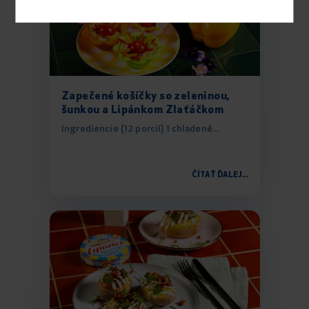
Zapečené košíčky so zeleninou,
šunkou a Lipánkom Zlaťáčkom
Ingrediencie (12 porcií) 1 chladené...
ČÍTAŤ ĎALEJ...