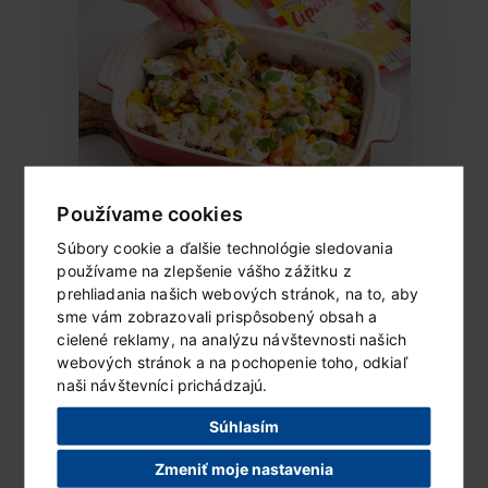
Používame cookies
Zapečené nachos
Súbory cookie a ďalšie technológie sledovania
Ingrediencie (2 porcie) 1 balenie goudy
používame na zlepšenie vášho zážitku z
Lipánek 100 g slaných tortilla...
prehliadania našich webových stránok, na to, aby
sme vám zobrazovali prispôsobený obsah a
cielené reklamy, na analýzu návštevnosti našich
ČÍTAŤ ĎALEJ...
webových stránok a na pochopenie toho, odkiaľ
naši návštevníci prichádzajú.
Súhlasím
Zmeniť moje nastavenia