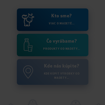
Kto sme?
VIAC O MADETĚ...
Čo vyrábame?
PRODUKTY OD MADETY...
Kde nás kúpite?
KDE KÚPIT VÝROBKY OD
MADETY...