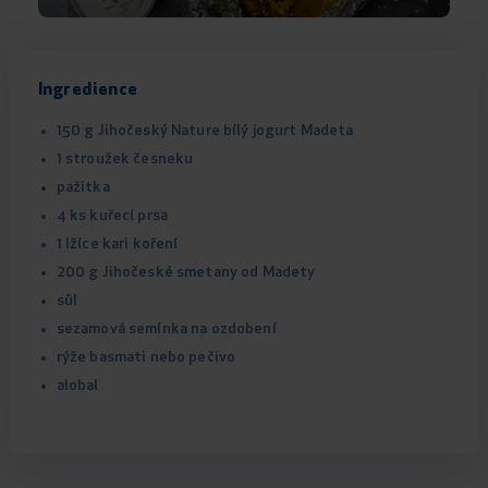
Ingredience
150 g Jihočeský Nature bílý jogurt Madeta
1 stroužek česneku
pažitka
4 ks kuřecí prsa
1 lžíce kari koření
200 g Jihočeské smetany od Madety
sůl
sezamová semínka na ozdobení
rýže basmati nebo pečivo
alobal