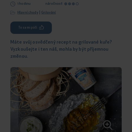
1 hodinu
náročnosť:
|
Hlavní chody
Grilování
To sa mi páči
Máte svůj osvědčený recept na grilované kuře?
Vyzkoušejte i ten náš, mohla by být příjemnou
změnou.