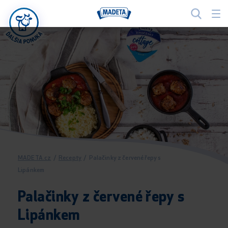
MADETA.cz
/
Recepty
/
Palačinky z červené řepy s
Lipánkem
Palačinky z červené řepy s
Lipánkem