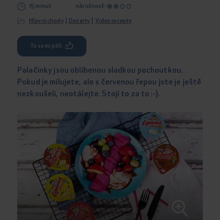
15 minut
náročnosť:
|
|
Hlavní chody
Dezerty
Video recepty
To sa mi páči
Palačinky jsou oblíbenou sladkou pochoutkou.
Pokud je milujete, ale s červenou řepou jste je ještě
nezkoušeli, neotálejte. Stojí to za to :-).