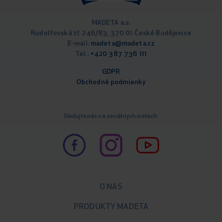
MADETA a.s.
Rudolfovská tř. 246/83, 370 01 České Budějovice
E-mail:
madeta@madeta.cz
Tel.:
+420 387 736 111
GDPR
Obchodné podm
ienky
Sledujte nás na sociálnych sieťach:
O NÁS
PRODUKTY MADETA