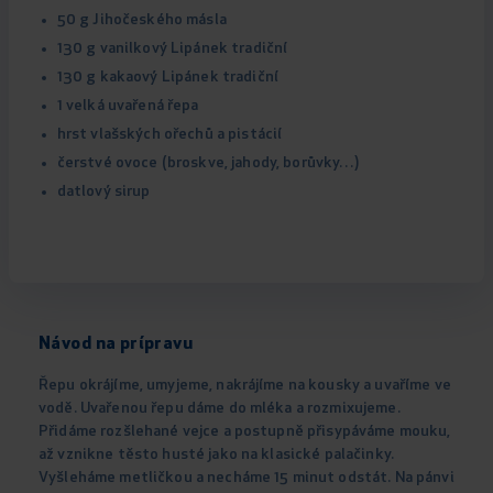
50 g Jihočeského másla
130 g vanilkový Lipánek tradiční
130 g kakaový Lipánek tradiční
1 velká uvařená řepa
hrst vlašských ořechů a pistácií
čerstvé ovoce (broskve, jahody, borůvky…)
datlový sirup
Návod na prípravu
Řepu okrájíme, umyjeme, nakrájíme na kousky a uvaříme ve
vodě. Uvařenou řepu dáme do mléka a rozmixujeme.
Přidáme rozšlehané vejce a postupně přisypáváme mouku,
až vznikne těsto husté jako na klasické palačinky.
Vyšleháme metličkou a necháme 15 minut odstát. Na pánvi