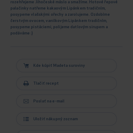
rozehřejeme Jihočeské máslo a smažíme. Hotové řepové
palačinky natřeme kakaovým Lipánkem tradičním,
posypeme vlašskými ořechy a zarolujeme. Ozdobíme
čerstvým ovocem, vanilkovým Lipánkem tradičním,
posypeme pistáciemi, polijeme datlovým sirupem a
podáváme :)
Kde kúpiť Madeta suroviny
Tlačiť recept
Poslať na e-mail
Uložiť nákupný zoznam