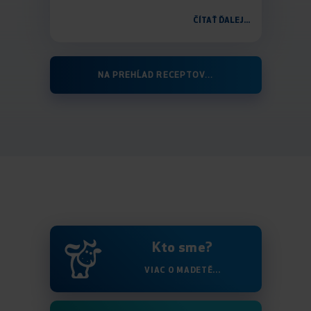
ČÍTAŤ ĎALEJ...
NA PREHĹAD RECEPTOV...
Kto sme?
VIAC O MADETĚ...