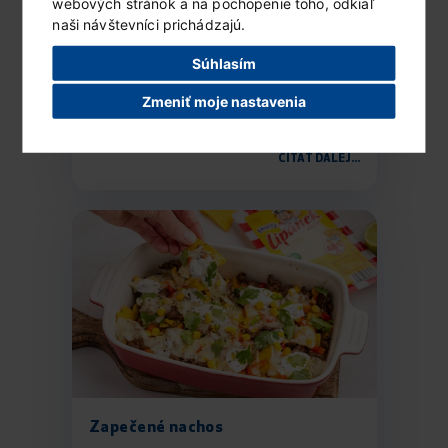
webových stránok a na pochopenie toho, odkiaľ
naši návštevníci prichádzajú.
Mrazený Lipánek s ovocím
Súhlasím
a čokoládou
Ingrediencie (6 porcií) 1 vanilkové...
Zmeniť moje nastavenia
ČÍTAŤ ĎALEJ...
Zapečené nachos