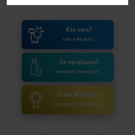
Kto sme?
VIAC O MADETĚ...
Čo vyrábame?
PRODUKTY OD MADETY...
Prečo MADETU?
CERTIFIKÁTY A OCENENIE...