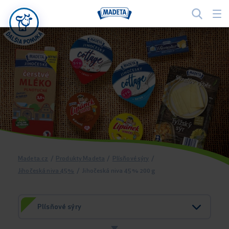
Madeta.cz
/
Produkty Madeta
/
Plísňové sýry
/
Jihočeská niva 45%
/
Jihočeská niva 45% 200 g
Plísňové sýry