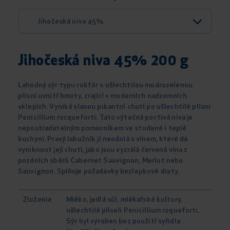
Jihočeská niva 45%
Jihočeská niva 45% 200 g
Lahodný sýr typu rokfór s ušlechtilou modrozelenou
plísní uvnitř hmoty, zrající v moderních nadzemních
sklepích. Vyniká slanou pikantní chutí po ušlechtilé plísni
Penicillium rocqueforti. Tato výtečná poctivá niva je
nepostradatelným pomocníkem ve studené i teplé
kuchyni. Pravý labužník jí neodolá s vínem, které dá
vyniknout její chuti, jako jsou vyzrálá červená vína z
pozdních sběrů Cabernet Sauvignon, Merlot nebo
Sauvignon. Splňuje požadavky bezlepkové diety.
Zloženie
Mléko, jedlá sůl, mlékařské kultury,
ušlechtilá plíseň Penicillium roqueforti.
Sýr byl vyroben bez použití syřidla