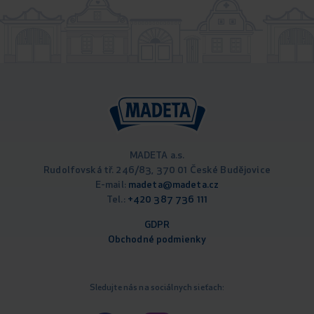
MADETA a.s.
Rudolfovská tř. 246/83, 370 01 České Budějovice
E-mail:
madeta@madeta.cz
Tel.:
+420 387 736 111
GDPR
Obchodné podm
ienky
Sledujte nás na sociálnych sieťach: