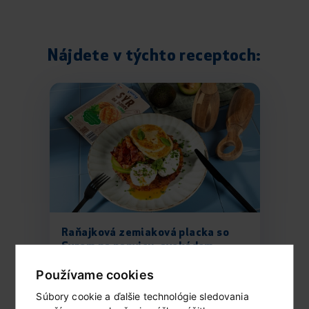
Nájdete v týchto receptoch:
Raňajková zemiaková placka so
Syrom na panvicu, avokádom,
slaninou a bylinkovým tvarohom...
Používame cookies
Súbory cookie a ďalšie technológie sledovania