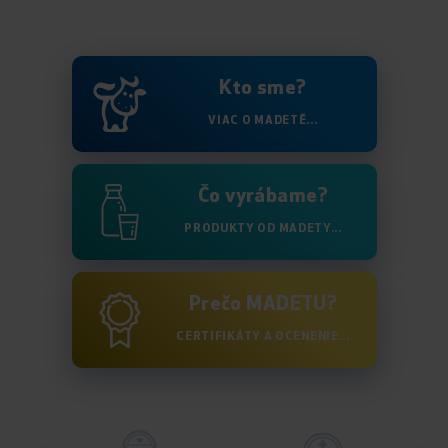
Kto sme?
VIAC O MADETĚ...
Čo vyrábame?
PRODUKTY OD MADETY...
Prečo MADETU?
CERTIFIKÁTY A OCENENIE...