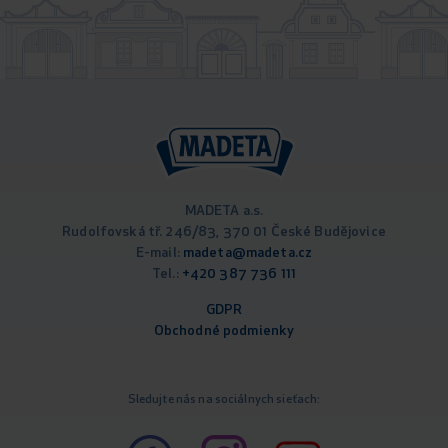
MADETA a.s.
Rudolfovská tř. 246/83, 370 01 České Budějovice
E-mail:
madeta@madeta.cz
Tel.:
+420 387 736 111
GDPR
Obchodné podm
ienky
Sledujte nás na sociálnych sieťach: