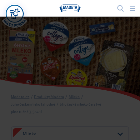
Madeta.cz
/
Produkty Madeta
/
Mlieka
/
Juhočeské mlieko lahodné
/
Jihočeské mlieko čerstvé
plnotučné 3,5% 1 l
Mlieka