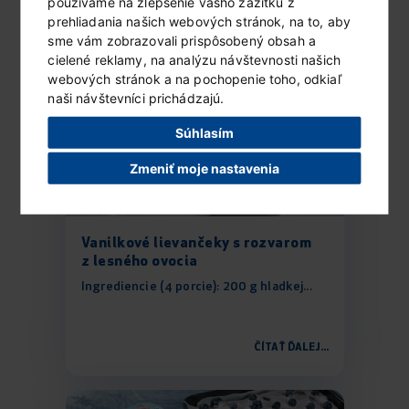
používame na zlepšenie vášho zážitku z
ČÍTAŤ ĎALEJ...
prehliadania našich webových stránok, na to, aby
sme vám zobrazovali prispôsobený obsah a
cielené reklamy, na analýzu návštevnosti našich
webových stránok a na pochopenie toho, odkiaľ
naši návštevníci prichádzajú.
Súhlasím
Zmeniť moje nastavenia
Vanilkové lievančeky s rozvarom
z lesného ovocia
Ingrediencie (4 porcie): 200 g hladkej...
ČÍTAŤ ĎALEJ...