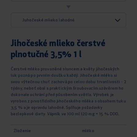
Juhočeské mlieko lahodné
Jihočeské mlieko čerstvé
plnotučné 3,5% 1 l
Čerstvé mléko provoněné sluncem a květy jihočeských
luk pozná po prvním doušku každý. Jihočeské mléko si
svou výtečnou chuť zachová po celou dobu trvanlivosti - 2
týdny, neboť obal s praktickým šroubovacím uzávěrem ho
dokonale ochrání před působením světla. Výrobek je
vyroben z prvotřídního jihočeského mléka s obsahem tuku
3,5 % a je opravdu lahodné. Splňuje požadavky
bezlepkové diety. Vápník ve 100 ml 120 mg = 15 % DDD.
Zloženie
mléko