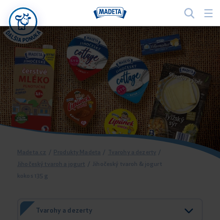
Madeta.cz
/
Produkty Madeta
/
Tvarohy a dezerty
/
Jihočeský tvaroh a jogurt
/
Jihočeský tvaroh & jogurt
kokos 135 g
Tvarohy a dezerty