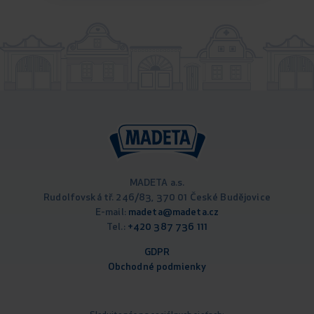
MADETA a.s.
Rudolfovská tř. 246/83, 370 01 České Budějovice
E-mail:
madeta@madeta.cz
Tel.:
+420 387 736 111
GDPR
Obchodné podm
ienky