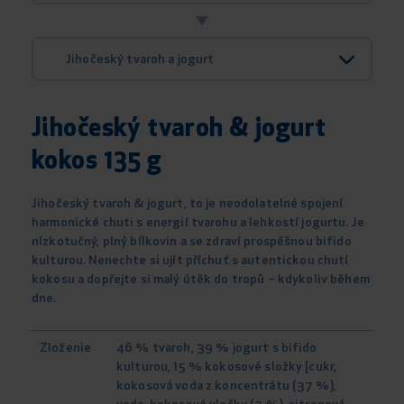
Jihočeský tvaroh a jogurt
Jihočeský tvaroh & jogurt
kokos 135 g
Jihočeský tvaroh & jogurt, to je neodolatelné spojení
harmonické chuti s energií tvarohu a lehkostí jogurtu. Je
nízkotučný, plný bílkovin a se zdraví prospěšnou bifido
kulturou. Nenechte si ujít příchuť s autentickou chutí
kokosu a dopřejte si malý útěk do tropů – kdykoliv během
dne.
Zloženie
46 % tvaroh, 39 % jogurt s bifido
kulturou, 15 % kokosové složky [cukr,
kokosová voda z koncentrátu (37 %),