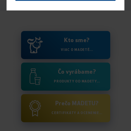
Kto sme?
VIAC O MADETĚ...
Čo vyrábame?
PRODUKTY OD MADETY...
Prečo MADETU?
CERTIFIKÁTY A OCENENIE...