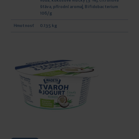
voda, kokosové vločky (3 %), citronová
šťáva, přírodní aroma], Bifidobacterium
106/g
Hmotnosť
0.135 kg