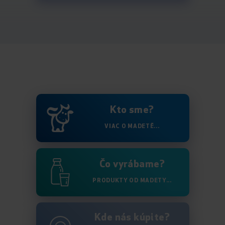
Kto sme?
VIAC O MADETĚ...
Čo vyrábame?
PRODUKTY OD MADETY...
Kde nás kúpite?