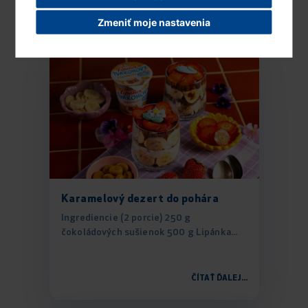
ČÍTAŤ ĎALEJ...
Zmeniť moje nastavenia
Karamelový dezert do pohára
Ingrediencie (2 porcie) 250 g
čokoládových sušienok 500 g Lipánka...
ČÍTAŤ ĎALEJ...