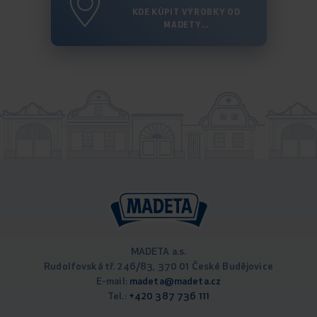
KDE KÚPIT VÝROBKY OD
MADETY...
MADETA a.s.
Rudolfovská tř. 246/83, 370 01 České Budějovice
E-mail:
madeta@madeta.cz
Tel.:
+420 387 736 111