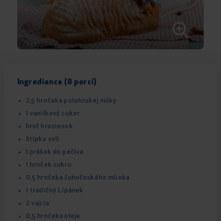
Ingredience (8 porcí)
2,5 hrnčeka polohrubej múky
1 vanilkový cukor
hrsť hrozienok
štipka soli
1 prášok do pečiva
1 hrnček cukru
0,5 hrnčeka Juhočeského mlieka
1 tradičný Lipánek
2 vajcia
0,5 hrnčeka oleja