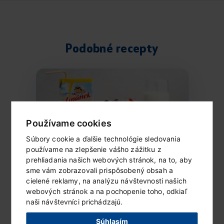
Podobné recepty
Používame cookies
Súbory cookie a ďalšie technológie sledovania
používame na zlepšenie vášho zážitku z
prehliadania našich webových stránok, na to, aby
sme vám zobrazovali prispôsobený obsah a
Mrazený Lipánek s ovocím
cielené reklamy, na analýzu návštevnosti našich
a čokoládou
webových stránok a na pochopenie toho, odkiaľ
naši návštevníci prichádzajú.
Ingrediencie (6 porcií) 1 vanilkové...
Súhlasím