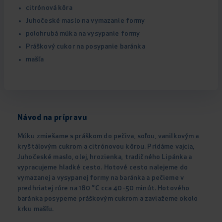
citrónová kôra
Juhočeské maslo na vymazanie formy
polohrubá múka na vysypanie formy
Práškový cukor na posypanie baránka
mašľa
Návod na prípravu
Múku zmiešame s práškom do pečiva, soľou, vanilkovým a
kryštálovým cukrom a citrónovou kôrou. Pridáme vajcia,
Juhočeské maslo, olej, hrozienka, tradičného Lipánka a
vypracujeme hladké cesto. Hotové cesto nalejeme do
vymazanej a vysypanej formy na baránka a pečieme v
predhriatej rúre na 180 °C cca 40-50 minút. Hotového
baránka posypeme práškovým cukrom a zaviažeme okolo
krku mašľu.