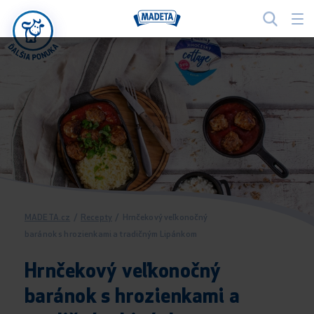
MADETA.cz
/
Recepty
/
Hrnčekový veľkonočný
baránok s hrozienkami a tradičným Lipánkom
Hrnčekový veľkonočný
baránok s hrozienkami a