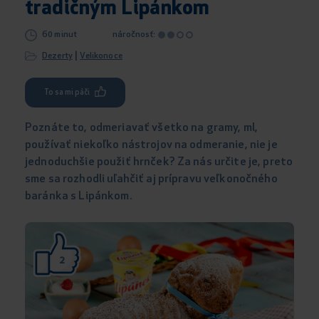
tradičným Lipánkom
60 minut
náročnosť:
|
Dezerty
Velikonoce
To sa mi páči
Poznáte to, odmeriavať všetko na gramy, ml,
používať niekoľko nástrojov na odmeranie, nie je
jednoduchšie použiť hrnček? Za nás určite je, preto
sme sa rozhodli uľahčiť aj prípravu veľkonočného
baránka s Lipánkom.
2