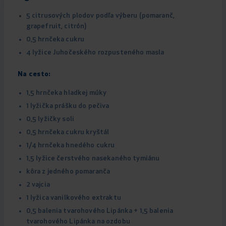
5 citrusových plodov podľa výberu (pomaranč,
grapefruit, citrón)
0,5 hrnčeka cukru
4 lyžice Juhočeského rozpusteného masla
Na cesto:
1,5 hrnčeka hladkej múky
1 lyžička prášku do pečiva
0,5 lyžičky soli
0,5 hrnčeka cukru kryštál
1/4 hrnčeka hnedého cukru
1,5 lyžice čerstvého nasekaného tymiánu
kôra z jedného pomaranča
2 vajcia
1 lyžica vanilkového extraktu
0,5 balenia tvarohového Lipánka + 1,5 balenia
tvarohového Lipánka na ozdobu