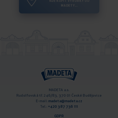
KDE KÚPIT VÝROBKY OD
MADETY...
MADETA a.s.
Rudolfovská tř. 246/83, 370 01 České Budějovice
E-mail:
madeta@madeta.cz
Tel.:
+420 387 736 111
GDPR