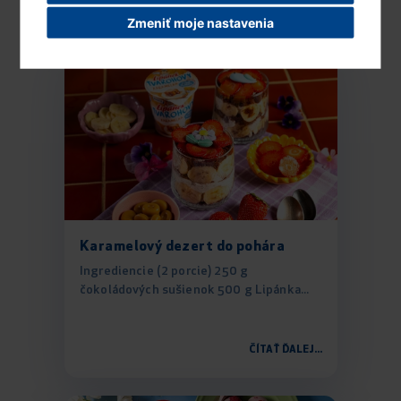
ČÍTAŤ ĎALEJ...
Zmeniť moje nastavenia
Karamelový dezert do pohára
Ingrediencie (2 porcie) 250 g
čokoládových sušienok 500 g Lipánka...
ČÍTAŤ ĎALEJ...