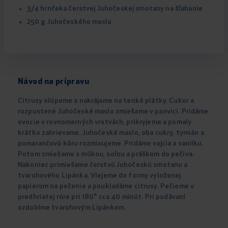
3/4 hrnčeka čerstvej Juhočeskej smotany na šľahanie
250 g Juhočeského masla
Návod na prípravu
Citrusy olúpeme a nakrájame na tenké plátky. Cukor a
rozpustené Juhočeské maslo zmiešame v panvici. Pridáme
ovocie v rovnomerných vrstvách, prikryjeme a pomaly
krátko zahrievame. Juhočeské maslo, oba cukry, tymián a
pomarančovú kôru rozmixujeme. Pridáme vajcia a vanilku.
Potom zmiešame s múkou, soľou a práškom do pečiva.
Nakoniec primiešame čerstvú Juhočeskú smotanu a
tvarohového Lipánka. Vlejeme do formy vyloženej
papierom na pečenie a poukladáme citrusy. Pečieme v
predhriatej rúre pri 180° cca 40 minút. Pri podávaní
ozdobíme tvarohovým Lipánkom.