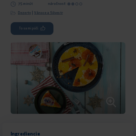
75 minút
náročnosť:
|
Dezerty
Vánoce a Silvestr
To sa mi páči
Ingrediencie