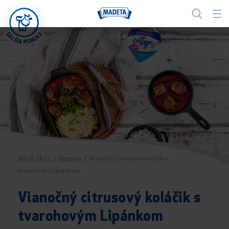
MADETA.cz
/
Recepty
/
Vianočný citrusový koláčik s
tvarohovým Lipánkom
Vianočný citrusový koláčik s
tvarohovým Lipánkom