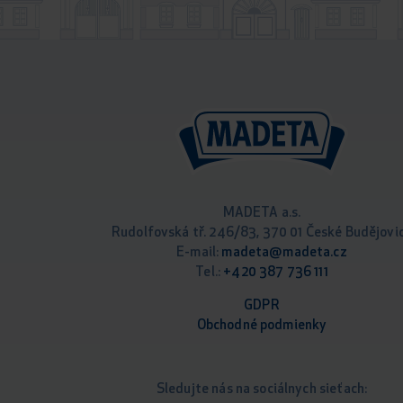
MADETA a.s.
Rudolfovská tř. 246/83, 370 01 České Budějovi
E-mail:
madeta@madeta.cz
Tel.:
+420 387 736 111
GDPR
Obchodné podm
ienky
Sledujte nás na sociálnych sieťach: