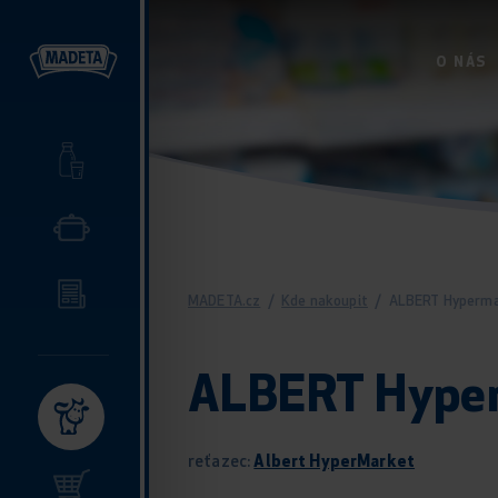
O NÁS
MADETA.cz
/
Kde nakoupit
/
ALBERT Hyperm
ALBERT Hype
reťazec:
Albert HyperMarket