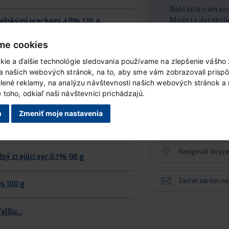
Nahláste nám svo
Madeta detektív
vlašskými orechami 48% 120 g
me cookies
 100 g
kie a ďalšie technológie sledovania používame na zlepšenie vášho 
ia našich webových stránok, na to, aby sme vám zobrazovali prisp
age natur 200 g
Stiahnuť
elené reklamy, na analýzu návštevnosti našich webových stránok a
toho, odkiaľ naši návštevníci prichádzajú.
m PRO plátky 100 g
Stiahnuť
m
Zmeniť moje nastavenia
land plátky 100 g
Navigovať do pr
dný zrejúci syr 0,1% 90 g
Zaslať adresu na
% 100 g
alšiu...