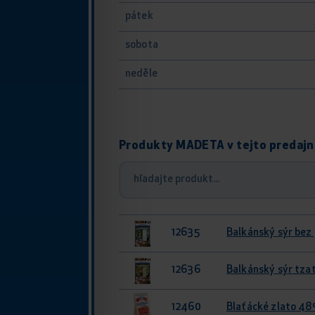
pátek
sobota
neděle
Produkty MADETA v tejto predajn
12635
Balkánský sýr bez
12636
Balkánský sýr tza
12460
Blaťácké zlato 48