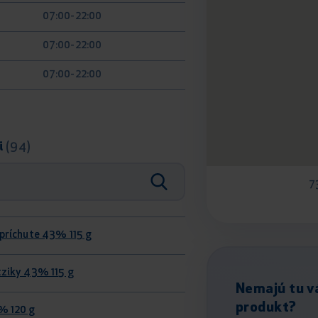
07:00-22:00
07:00-22:00
07:00-22:00
i
(94)
7
 príchute 43% 115 g
tziky 43% 115 g
Nemajú tu v
produkt?
% 120 g