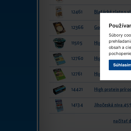
12461
Blaťácké zlato s 
Používa
12366
Gouda 48% plátky
Súbory coo
prehliadan
11505
High protein cott
obsah a ci
pochopenie 
12760
High protein Eida
Súhlasí
12761
High protein Made
14421
High protein príro
14134
Jihočeská niva 45
načítať ď