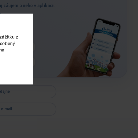
j záujem o neho v aplikácii
.
zážitku z
ôsobený
 v App store
 na
 v Google Play
edajne
 e-mail