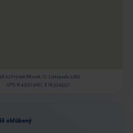
38 02 Frýdek Místek, 17. Listopadu 2262
GPS: N 49.674167, E 18.324557
áš obľúbený