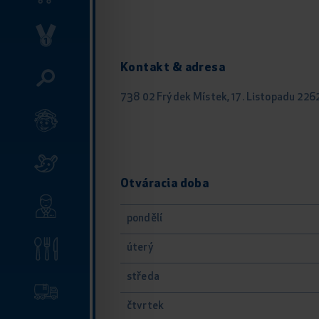
Kontakt & adresa
738 02 Frýdek Místek, 17. Listopadu 226
Otváracia doba
pondělí
úterý
středa
čtvrtek