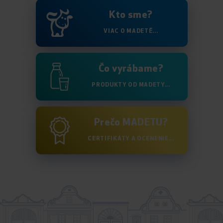
Kto sme?
VIAC O MADETĚ...
Čo vyrábame?
PRODUKTY OD MADETY...
Prečo MADETU?
CERTIFIKÁTY A OCENENIE...