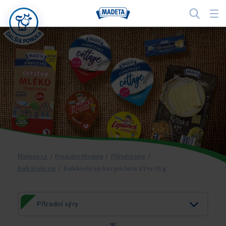
Madeta.cz
/
Produkty Madeta
/
Přírodní sýry
/
Balkánský sýr
/
Balkánský sýr bez príchute 43% 115 g
Přírodní sýry