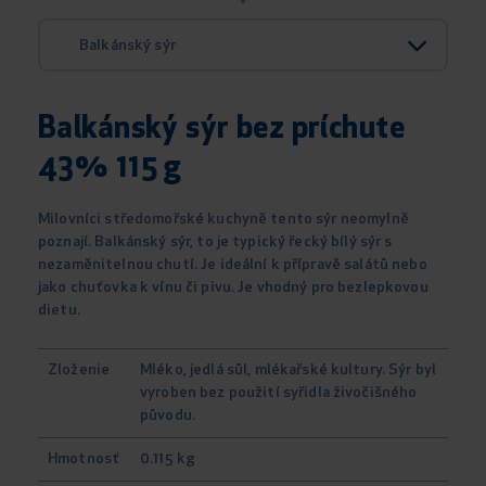
Balkánský sýr
Balkánský sýr bez príchute
43% 115 g
Milovníci středomořské kuchyně tento sýr neomylně
poznají. Balkánský sýr, to je typický řecký bílý sýr s
nezaměnitelnou chutí. Je ideální k přípravě salátů nebo
jako chuťovka k vínu či pivu. Je vhodný pro bezlepkovou
dietu.
Zloženie
Mléko, jedlá sůl, mlékařské kultury. Sýr byl
vyroben bez použití syřidla živočišného
původu.
Hmotnosť
0.115 kg