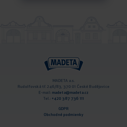
MADETA a.s.
Rudolfovská tř. 246/83, 370 01 České Budějovice
E-mail:
madeta@madeta.cz
Tel.:
+420 387 736 111
GDPR
Obchodné podm
ienky