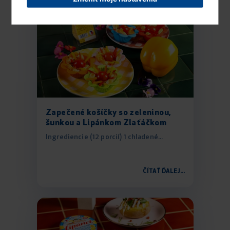
Zapečené košíčky so zeleninou,
šunkou a Lipánkom Zlaťáčkom
Ingrediencie (12 porcií) 1 chladené...
ČÍTAŤ ĎALEJ...