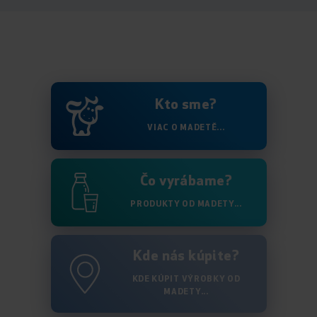
Kto sme?
VIAC O MADETĚ...
Čo vyrábame?
PRODUKTY OD MADETY...
Kde nás kúpite?
KDE KÚPIT VÝROBKY OD
MADETY...