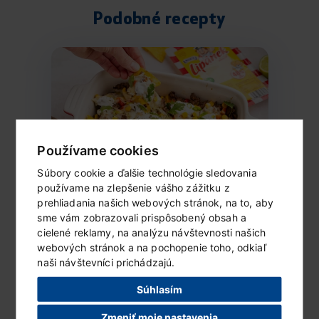
Podobné recepty
Používame cookies
Súbory cookie a ďalšie technológie sledovania
používame na zlepšenie vášho zážitku z
prehliadania našich webových stránok, na to, aby
Zapečené nachos
sme vám zobrazovali prispôsobený obsah a
Ingrediencie (2 porcie) 1 balenie goudy
cielené reklamy, na analýzu návštevnosti našich
Lipánek 100 g slaných tortilla...
webových stránok a na pochopenie toho, odkiaľ
naši návštevníci prichádzajú.
ČÍTAŤ ĎALEJ...
Súhlasím
Zmeniť moje nastavenia