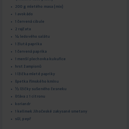
200 g mletého masa (mix)
1 avokádo
1 červená cibule
2 rajčata
¼ ledového salátu
1 žlutá paprika
1 červená paprika
1 menší plechovka kukuřice
hrst žampionů
1 lžička mleté papriky
špetka římského kmínu
½ lžičky sušeného česneku
šťáva z 1 citronu
koriandr
1 kelímek Jihočeské zakysané smetany
sůl, pepř