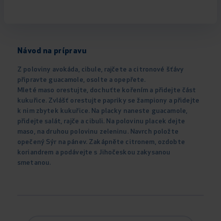
Návod na prípravu
Z poloviny avokáda, cibule, rajčete a citronové šťávy
připravte guacamole, osolte a opepřete.
Mleté maso orestujte, dochuťte kořením a přidejte část
kukuřice. Zvlášť orestujte papriky se žampiony a přidejte
k nim zbytek kukuřice. Na placky naneste guacamole,
přidejte salát, rajče a cibuli. Na polovinu placek dejte
maso, na druhou polovinu zeleninu. Navrch položte
opečený Sýr na pánev. Zakápněte citronem, ozdobte
koriandrem a podávejte s Jihočeskou zakysanou
smetanou.