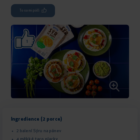
To sa mi páči
1
Ingredience (2 porce)
2 balení Sýru na pánev
4 měkké taco placky