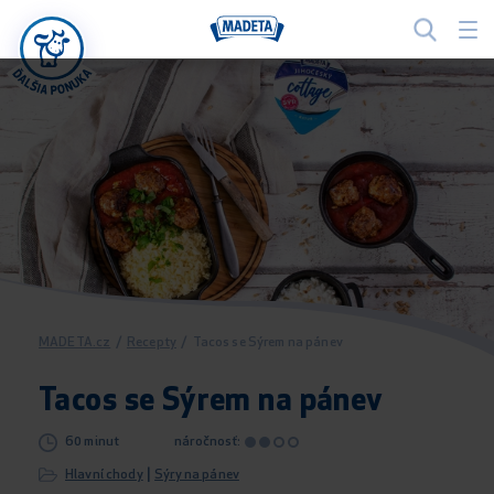
MADETA.cz
/
Recepty
/
Tacos se Sýrem na pánev
Tacos se Sýrem na pánev
60 minut
náročnosť:
|
Hlavní chody
Sýry na pánev