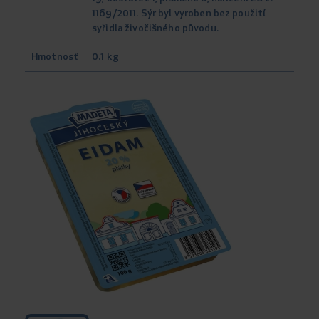
1169/2011. Sýr byl vyroben bez použití
syřidla živočišného původu.
Hmotnosť
0.1 kg