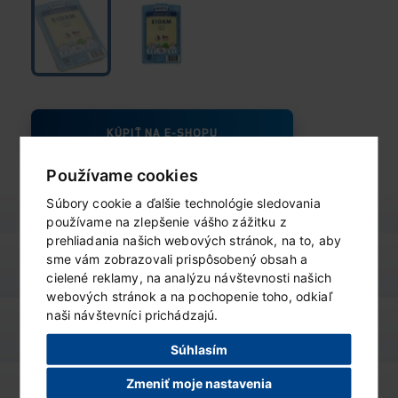
KÚPIŤ NA E-SHOPU
Používame cookies
Súbory cookie a ďalšie technológie sledovania
používame na zlepšenie vášho zážitku z
prehliadania našich webových stránok, na to, aby
sme vám zobrazovali prispôsobený obsah a
výživové údaje
ZOBRAZIŤ
cielené reklamy, na analýzu návštevnosti našich
webových stránok a na pochopenie toho, odkiaľ
naši návštevníci prichádzajú.
varianty produktu
ZOBRAZIŤ
Súhlasím
Zmeniť moje nastavenia
podobné produkty
ZOBRAZIŤ