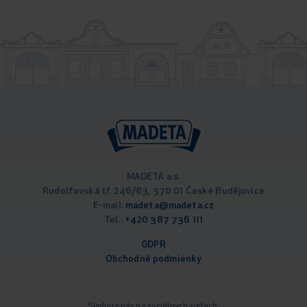
MADETA a.s.
Rudolfovská tř. 246/83, 370 01 České Budějovice
E-mail:
madeta@madeta.cz
Tel.:
+420 387 736 111
GDPR
Obchodné podm
ienky
Sledujte nás na sociálnych sieťach: