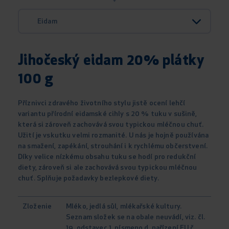
Eidam
Jihočeský eidam 20% plátky
100 g
Příznivci zdravého životního stylu jistě ocení lehčí
variantu přírodní eidamské cihly s 20 % tuku v sušině,
která si zároveň zachovává svou typickou mléčnou chuť.
Užití je vskutku velmi rozmanité. U nás je hojně používána
na smažení, zapékání, strouhání i k rychlému občerstvení.
Díky velice nízkému obsahu tuku se hodí pro redukční
diety, zároveň si ale zachovává svou typickou mléčnou
chuť. Splňuje požadavky bezlepkové diety.
Zloženie
Mléko, jedlá sůl, mlékařské kultury.
Seznam složek se na obale neuvádí, viz. čl.
19, odstavec 1, písmeno d, nařízení EU č.