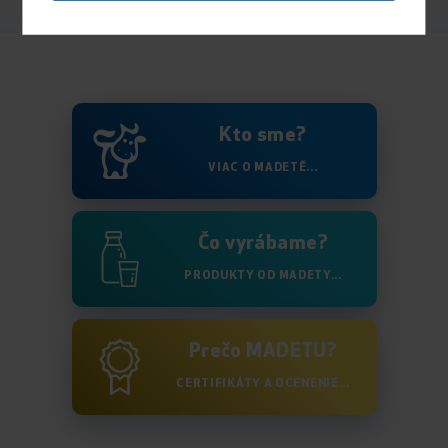
Kto sme?
VIAC O MADETĚ...
Čo vyrábame?
PRODUKTY OD MADETY...
Prečo MADETU?
CERTIFIKÁTY A OCENENIE...