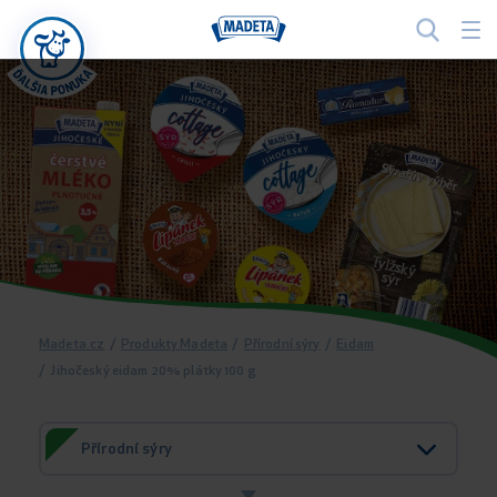
Madeta.cz
/
Produkty Madeta
/
Přírodní sýry
/
Eidam
/
Jihočeský eidam 20% plátky 100 g
Přírodní sýry