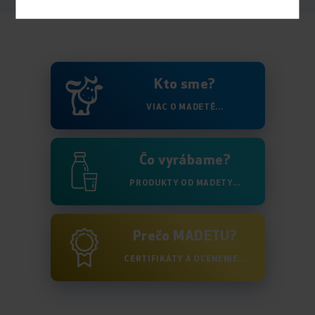
Kto sme?
VIAC O MADETĚ...
Čo vyrábame?
PRODUKTY OD MADETY...
Prečo MADETU?
CERTIFIKÁTY A OCENENIE...