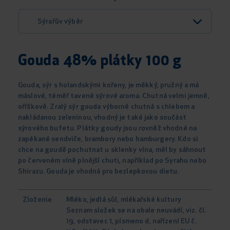
Sýrařův výběr
Gouda 48% plátky 100 g
Gouda, sýr s holandskými kořeny, je měkký, pružný a má
máslové, téměř tavené sýrové aroma. Chutná velmi jemně,
oříškově. Zralý sýr gouda výborně chutná s chlebem a
nakládanou zeleninou, vhodný je také jako součást
sýrového bufetu. Plátky goudy jsou rovněž vhodné na
zapékané sendviče, brambory nebo hamburgery. Kdo si
chce na goudě pochutnat u sklenky vína, měl by sáhnout
po červeném víně plnější chuti, například po Syrahu nebo
Shirazu. Gouda je vhodná pro bezlepkovou dietu.
Zloženie
Mléko, jedlá sůl, mlékařské kultury
Seznam složek se na obale neuvádí, viz. čl.
19, odstavec 1, písmeno d, nařízení EU č.