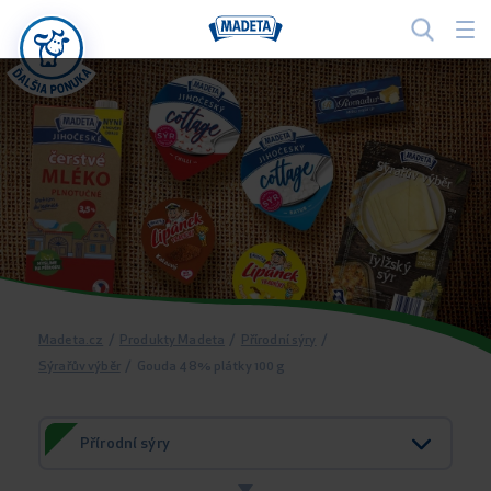
Madeta.cz
/
Produkty Madeta
/
Přírodní sýry
/
Sýrařův výběr
/
Gouda 48% plátky 100 g
Přírodní sýry