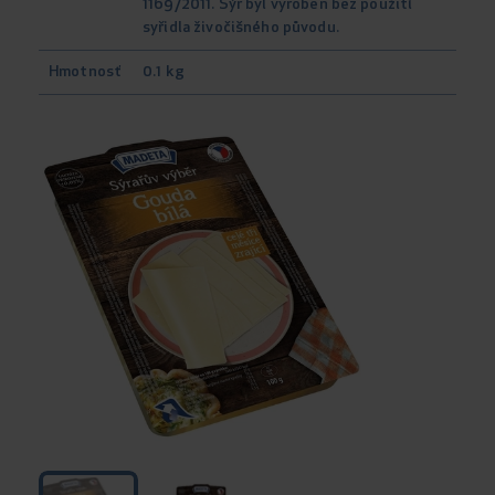
1169/2011. Sýr byl vyroben bez použití
syřidla živočišného původu.
Hmotnosť
0.1 kg