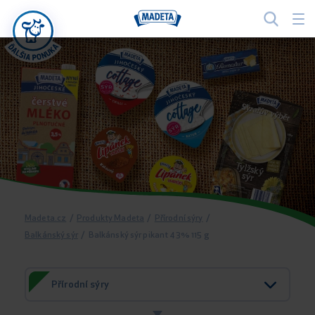
Madeta.cz
/
Produkty Madeta
/
Přírodní sýry
/
Balkánský sýr
/
Balkánský sýr pikant 43% 115 g
Přírodní sýry