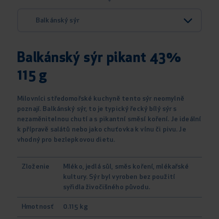
Balkánský sýr
Balkánský sýr pikant 43%
115 g
Milovníci středomořské kuchyně tento sýr neomylně
poznají. Balkánský sýr, to je typický řecký bílý sýr s
nezaměnitelnou chutí a s pikantní směsí koření. Je ideální
k přípravě salátů nebo jako chuťovka k vínu či pivu. Je
vhodný pro bezlepkovou dietu.
Zloženie
Mléko, jedlá sůl, směs koření, mlékařské
kultury. Sýr byl vyroben bez použití
syřidla živočišného původu.
Hmotnosť
0.115 kg