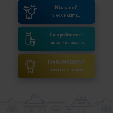
Kto sme?
VIAC O MADETĚ...
Čo vyrábame?
PRODUKTY OD MADETY...
Prečo MADETU?
CERTIFIKÁTY A OCENENIE...